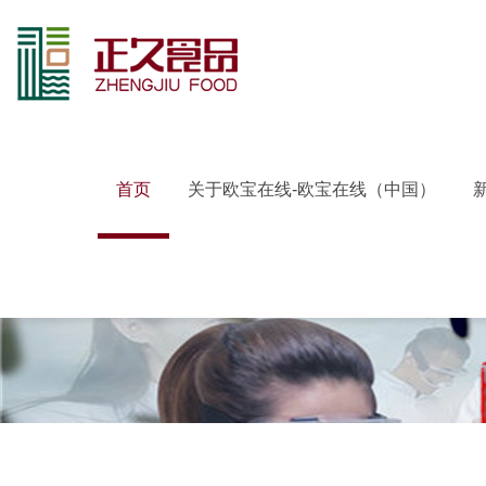
首页
关于欧宝在线-欧宝在线（中国）