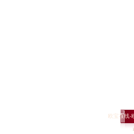
欧宝在线-