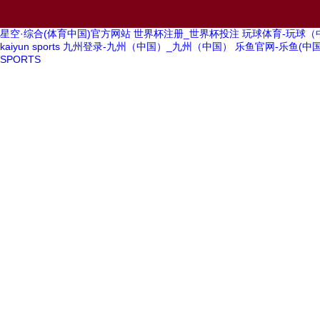
星空·综合(体育中国)官方网站
世界杯注册_世界杯投注
玩球体育-玩球（
kaiyun sports
九州登录-九州（中国）_九州（中国）
乐鱼官网-乐鱼(中
SPORTS