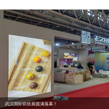
武汉国际烘焙展圆满落幕！